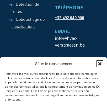
Détection de
TÉLÉPHONE
fuites
+32 492 040 900
Débouchage de
canalisations
EMAIL
info@hvac-
verstraeten.be
INFOS SOCIÉTÉ
Gérer le consentement
HVAC Verstraeten
Pour offrir les meilleures expériences, nous utilisons des technologies
Numéro : 1011.327.938
telles que les cookies pour stocker et/ou accéder aux informations des
Numéro TVA : BE 1011
appareils. Le fait de consentir à ces technologies nous permettra de
traiter des données telles que le comportement de navigation ou les ID
327 938
uniques sur ce site. Le fait de ne pas consentir ou de retirer son
consentement peut avoir un effet négatif sur certaines caractéristiques
et fonctions.