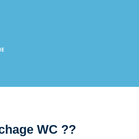
IE
uchage WC ??