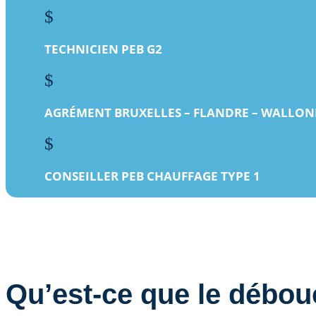
$
TECHNICIEN PEB G2
$
AGRÉMENT BRUXELLES – FLANDRE – WALLON
$
CONSEILLER PEB CHAUFFAGE TYPE 1
Qu’est-ce que le débo