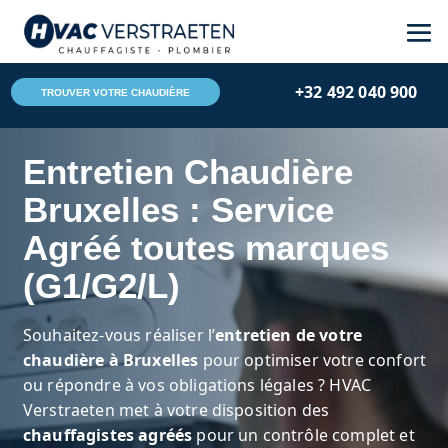
Skip
Aller
to
à
Content
la
+32 492 040 900
navigation
TROUVER VOTRE CHAUDIÈRE
Entretien Chaudière
Bruxelles : Service
Agréé toutes marques
(G1/G2/L)
Souhaitez-vous réaliser l’
entretien de votre
chaudière à Bruxelles
pour optimiser votre confort
ou répondre à vos obligations légales ? HVAC
Verstraeten met à votre disposition des
chauffagistes agréés
pour un contrôle complet et