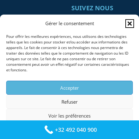
SUIVEZ NOUS
SUR :
Gérer le consentement
Pour offrir les meilleures expériences, nous utilisons des technologies
telles que les cookies pour stocker et/ou accéder aux informations des
appareils. Le fait de consentir à ces technologies nous permettra de
traiter des données telles que le comportement de navigation ou les ID
uniques sur ce site. Le fait de ne pas consentir ou de retirer son
consentement peut avoir un effet négatif sur certaines caractéristiques
et fonctions.
ZONE
SERVICES
D’INTERVENTION
Accepter
Remplacement et
:
Installation
Refuser
Bruxelles et ses 19
Dépannage et
communes, avec
Voir les préférences
Réparation
interventions
ponctuelles en
+32 492 040 900
Entretien et
Mentions legales
Brabant wallon et en
Contrôle