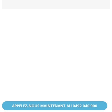
Faites confiance à HVAC
Verstraeten pour un
dépannage rapide et
efficace de votre chaudière
Ne laissez pas une panne perturber votre quotidien.
Nos chauffagistes interviennent rapidement pour
diagnostiquer et réparer votre chaudière en toute
sécurité. Profitez d’un service local fiable, de tarifs fixes
et d’une remise en service immédiate..
APPELEZ-NOUS MAINTENANT AU 0492 040 900