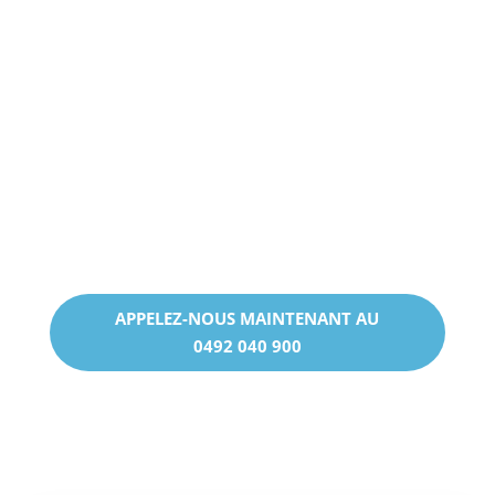
Vous souhaitez installer ou entretenir une
chaudière à gaz individuelle ? Contactez HVAC
Verstraeten dès aujourd’hui pour bénéficier
de conseils adaptés à vos besoins. Remplissez
notre formulaire en ligne, appelez-nous ou
envoyez-nous un email : notre équipe est à
votre disposition pour répondre à vos
questions et planifier une intervention sur
mesure.
APPELEZ-NOUS MAINTENANT AU
0492 040 900