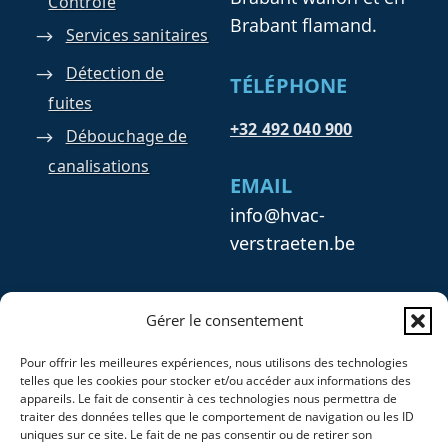
Contrôle
Brabant flamand.
Services sanitaires
Détection de
TÉLÉPHONE
fuites
+32 492 040 900
Débouchage de
canalisations
EMAIL
info@hvac-
verstraeten.be
INFOS SOCIÉTÉ
Gérer le consentement
HVAC Verstraeten
Pour offrir les meilleures expériences, nous utilisons des technologies
Numéro : 1011.327.938
telles que les cookies pour stocker et/ou accéder aux informations des
Numéro TVA : BE 1011
appareils. Le fait de consentir à ces technologies nous permettra de
traiter des données telles que le comportement de navigation ou les ID
327 938
uniques sur ce site. Le fait de ne pas consentir ou de retirer son