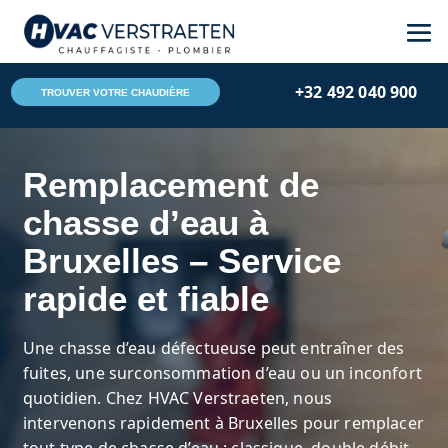
Skip
Aller
to
à
Content
la
+32 492 040 900
navigation
TROUVER VOTRE CHAUDIÈRE
Remplacement de
chasse d’eau à
Bruxelles – Service
rapide et fiable
Une chasse d’eau défectueuse peut entraîner des
fuites, une surconsommation d’eau ou un inconfort
quotidien. Chez HVAC Verstraeten, nous
intervenons rapidement à Bruxelles pour remplacer