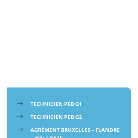
vous garantissons un service fiable, propre et
durable, adapté à tous types d’installations.
APPELEZ-NOUS MAINTENANT
contactez nous
$
TECHNICIEN PEB G1
$
TECHNICIEN PEB G2
$
AGRÉMENT BRUXELLES – FLANDRE