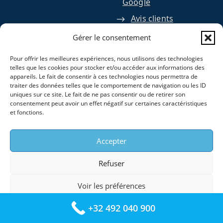
Google
Avis clients
Trustpilot
Gérer le consentement
Pour offrir les meilleures expériences, nous utilisons des technologies
SUIVEZ NOUS
telles que les cookies pour stocker et/ou accéder aux informations des
appareils. Le fait de consentir à ces technologies nous permettra de
SUR :
traiter des données telles que le comportement de navigation ou les ID
uniques sur ce site. Le fait de ne pas consentir ou de retirer son
consentement peut avoir un effet négatif sur certaines caractéristiques
et fonctions.
Accepter
Refuser
ZONE
SERVICES
Voir les préférences
D’INTERVENTION
Remplacement et
:
+32 492 040 900
Mentions legales
Installation
Bruxelles et ses 19