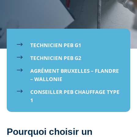
$
TECHNICIEN PEB G1
$
TECHNICIEN PEB G2
$
AGRÉMENT BRUXELLES – FLANDRE
– WALLONIE
$
CONSEILLER PEB CHAUFFAGE TYPE
1
Pourquoi choisir un