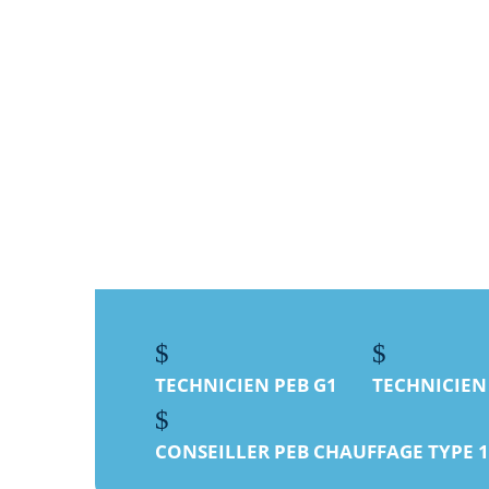
Besoin d’un professionnel à Molenbeek-S
équipements sanitaires ? HVAC Verstraet
APPELEZ-NOUS MAINTENANT
cont
$
$
TECHNICIEN PEB G1
TECHNICIEN
$
CONSEILLER PEB CHAUFFAGE TYPE 1