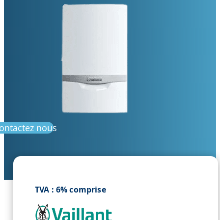
ontactez nous
TVA : 6% comprise