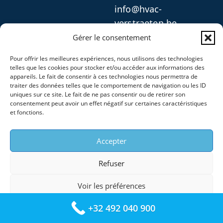
info@hvac-
verstraeten.be
Gérer le consentement
INFOS SOCIÉTÉ
Pour offrir les meilleures expériences, nous utilisons des technologies
telles que les cookies pour stocker et/ou accéder aux informations des
HVAC Verstraeten
appareils. Le fait de consentir à ces technologies nous permettra de
traiter des données telles que le comportement de navigation ou les ID
Numéro : 1011.327.938
uniques sur ce site. Le fait de ne pas consentir ou de retirer son
Numéro TVA : BE 1011
consentement peut avoir un effet négatif sur certaines caractéristiques
et fonctions.
327 938
Accepter
Refuser
Voir les préférences
+32 492 040 900
Copyright © 2025 – HVAC VERSTRAETEN –
Plan du sit
Mentions legales