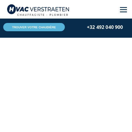
Skip
Aller
to
à
Content
la
+32 492 040 900
navigation
TROUVER VOTRE CHAUDIÈRE
Hvac Verstraeten
Jan 20, 2026
Conseils
Chauffage