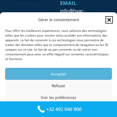
EMAIL
info@hvac-
verstraeten.be
Gérer le consentement
Pour offrir les meilleures expériences, nous utilisons des technologies
INFOS SOCIÉTÉ
telles que les cookies pour stocker et/ou accéder aux informations des
appareils. Le fait de consentir à ces technologies nous permettra de
HVAC Verstraeten
traiter des données telles que le comportement de navigation ou les ID
uniques sur ce site. Le fait de ne pas consentir ou de retirer son
Numéro : 1011.327.938
consentement peut avoir un effet négatif sur certaines caractéristiques
Numéro TVA : BE 1011
et fonctions.
327 938
Accepter
Refuser
Voir les préférences
+32 492 040 900
Mentions legales
Copyright © 2025 – HVAC VERSTRAETEN –
Plan du sit