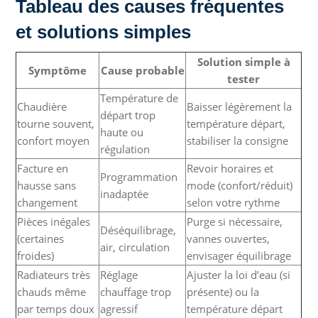
Tableau des causes fréquentes
et solutions simples
Solution simple à
Symptôme
Cause probable
tester
Température de
Chaudière
Baisser légèrement la
départ trop
tourne souvent,
température départ,
haute ou
confort moyen
stabiliser la consigne
régulation
Facture en
Revoir horaires et
Programmation
hausse sans
mode (confort/réduit)
inadaptée
changement
selon votre rythme
Pièces inégales
Purge si nécessaire,
Déséquilibrage,
(certaines
vannes ouvertes,
air, circulation
froides)
envisager équilibrage
Radiateurs très
Réglage
Ajuster la loi d’eau (si
chauds même
chauffage trop
présente) ou la
par temps doux
agressif
température départ