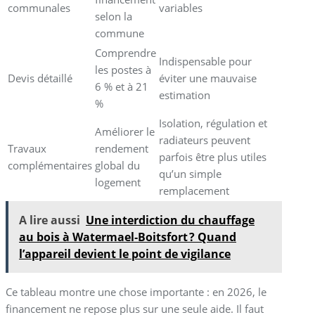
communales
variables
selon la
commune
Comprendre
Indispensable pour
les postes à
Devis détaillé
éviter une mauvaise
6 % et à 21
estimation
%
Isolation, régulation et
Améliorer le
radiateurs peuvent
Travaux
rendement
parfois être plus utiles
complémentaires
global du
qu’un simple
logement
remplacement
A lire aussi
Une interdiction du chauffage
au bois à Watermael‑Boitsfort ? Quand
l’appareil devient le point de vigilance
Ce tableau montre une chose importante : en 2026, le
financement ne repose plus sur une seule aide. Il faut