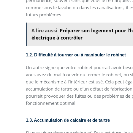
permanence, souvent sans que vous le remarquiez. Si l
comme sous le lavabo ou dans les canalisations, il es
futurs problèmes.
A lire aussi
Préparer son logement pour l’hi
électrique à contrôler
1.2. Difficulté à tourner ou à manipuler le robinet
Un autre signe que votre robinet pourrait avoir bes
vous avez du mal à ouvrir ou fermer le robinet, ou si
que le mécanisme à l’intérieur est usé. Cela peut éga
accumulation de tartre ou d’un défaut de fabrication
pourrait provoquer des fuites ou des problèmes de p
fonctionnement optimal.
1.3. Accumulation de calcaire et de tartre
Si vous vivez dans une région où l’eau est dure, le ca