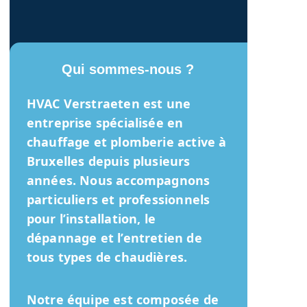
Qui sommes-nous ?
HVAC Verstraeten
est une
entreprise spécialisée en
chauffage et plomberie active à
Bruxelles depuis plusieurs
années. Nous accompagnons
particuliers et professionnels
pour l’installation, le
dépannage et l’entretien de
tous types de chaudières.
Notre équipe est composée de