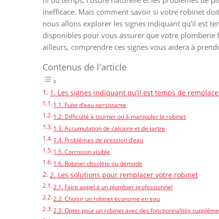
fil du temps, l’usure naturelle et les problèmes de
inefficace. Mais comment savoir si votre robinet doi
nous allons explorer les signes indiquant qu’il est 
disponibles pour vous assurer que votre plomberie 
ailleurs, comprendre ces signes vous aidera à prend
Contenus de l'article
1. Les signes indiquant qu’il est temps de remplace
1.1. Fuite d’eau persistante
1.2. Difficulté à tourner ou à manipuler le robinet
1.3. Accumulation de calcaire et de tartre
1.4. Problèmes de pression d’eau
1.5. Corrosion visible
1.6. Robinet obsolète ou démodé
2. Les solutions pour remplacer votre robinet
2.1. Faire appel à un plombier professionnel
2.2. Choisir un robinet économe en eau
2.3. Opter pour un robinet avec des fonctionnalités suppléme