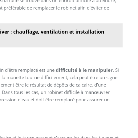
a fuite se trouve dans un endroit difficile à atteindre,
t préférable de remplacer le robinet afin d’éviter de
ver : chauffage, ventilation et installation
oin d’être remplacé est une
difficulté à le manipuler
. Si
 la manette tourne difficilement, cela peut être un signe
lement être le résultat de dépôts de calcaire, d’une
. Dans tous les cas, un robinet difficile à manœuvrer
ression d’eau et doit être remplacé pour assurer un
lcaire et le tartre peuvent s’accumuler dans les tuyaux et