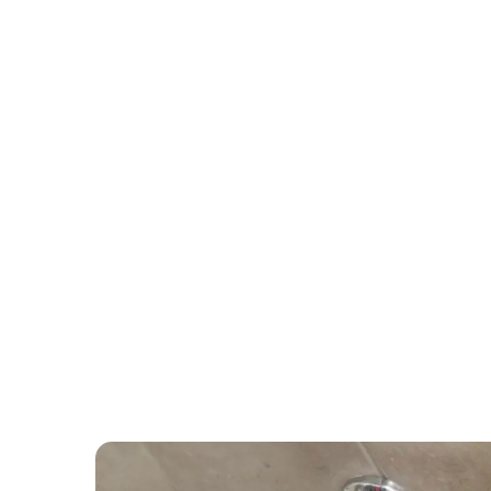
Hvac Verstraeten
Fév 6, 2025
Conseils
Plom