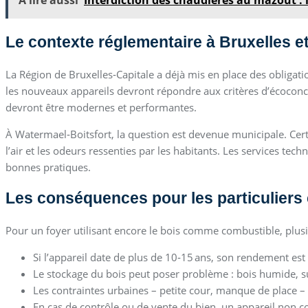
A lire aussi
Interdiction des chaudières au mazout : l
Le contexte réglementaire à Bruxelles e
La Région de Bruxelles‑Capitale a déjà mis en place des obligati
les nouveaux appareils devront répondre aux critères d’écoconce
devront être modernes et performantes.
À Watermael‑Boitsfort, la question est devenue municipale. Cert
l’air et les odeurs ressenties par les habitants. Les services te
bonnes pratiques.
Les conséquences pour les particuliers 
Pour un foyer utilisant encore le bois comme combustible, plusi
Si l’appareil date de plus de 10‑15 ans, son rendement est
Le stockage du bois peut poser problème : bois humide, 
Les contraintes urbaines – petite cour, manque de place – 
En cas de contrôle ou de vente du bien, un appareil non c