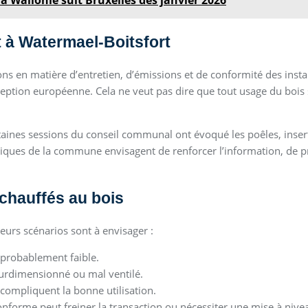
a Wallonie suit Bruxelles dès janvier 2026
t à Watermael‑Boitsfort
ons en matière d’entretien, d’émissions et de conformité des insta
ption européenne. Cela ne veut pas dire que tout usage du bois se
aines sessions du conseil communal ont évoqué les poêles, inserts
chniques de la commune envisagent de renforcer l’information, de p
chauffés au bois
eurs scénarios sont à envisager :
 probablement faible.
surdimensionné ou mal ventilé.
compliquent la bonne utilisation.
onforme peut freiner la transaction ou nécessiter une mise à nive