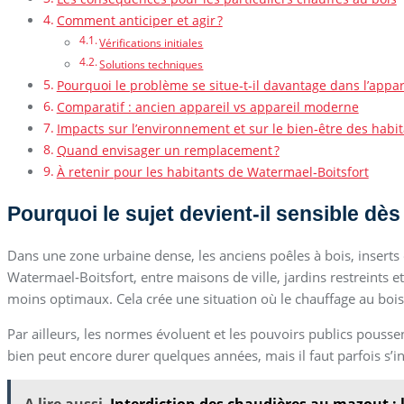
Comment anticiper et agir ?
Vérifications initiales
Solutions techniques
Pourquoi le problème se situe‑t‑il davantage dans l’appar
Comparatif : ancien appareil vs appareil moderne
Impacts sur l’environnement et sur le bien‑être des habi
Quand envisager un remplacement ?
À retenir pour les habitants de Watermael‑Boitsfort
Pourquoi le sujet devient‑il sensible dè
Dans une zone urbaine dense, les anciens poêles à bois, inserts
Watermael‑Boitsfort, entre maisons de ville, jardins restreints e
moins optimaux. Cela crée une situation où le chauffage au bois 
Par ailleurs, les normes évoluent et les pouvoirs publics pousse
bien peut encore durer quelques années, mais il faut parfois s’