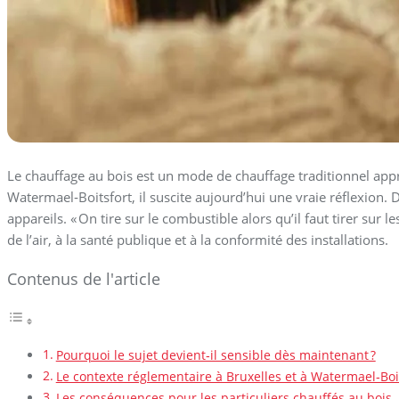
Le chauffage au bois est un mode de chauffage traditionnel ap
Watermael‑Boitsfort, il suscite aujourd’hui une vraie réflexion
appareils. « On tire sur le combustible alors qu’il faut tirer sur 
de l’air, à la santé publique et à la conformité des installations.
Contenus de l'article
Pourquoi le sujet devient‑il sensible dès maintenant ?
Le contexte réglementaire à Bruxelles et à Watermael‑Boi
Les conséquences pour les particuliers chauffés au bois