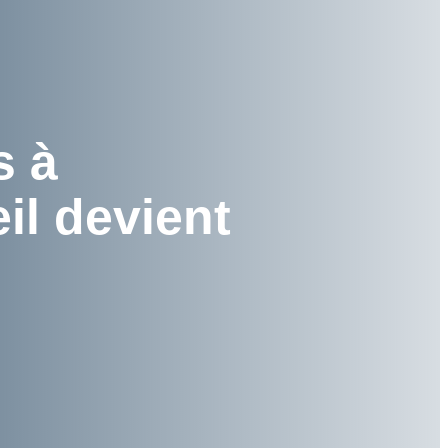
s à
il devient