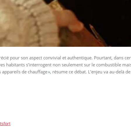
précié pour son aspect convivial et authentique. Pourtant, dans
. Des habitants s’interrogent non seulement sur le combustible mai
les appareils de chauffage », résume ce débat. L’enjeu va au‑delà de 
tsfort