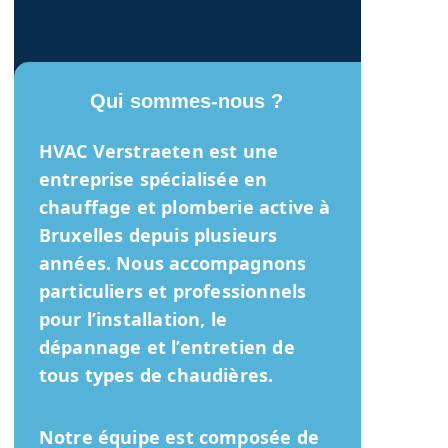
Qui sommes-nous ?
HVAC Verstraeten
est une
entreprise spécialisée en
chauffage et plomberie active à
Bruxelles depuis plusieurs
années. Nous accompagnons
particuliers et professionnels
pour l’installation, le
dépannage et l’entretien de
tous types de chaudières.
Notre équipe est composée de