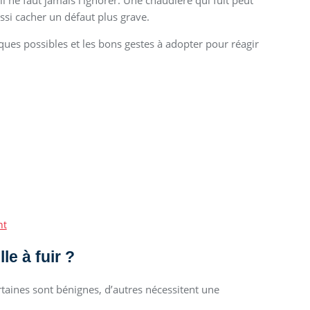
ne faut jamais l’ignorer. Une chaudière qui fuit peut
ssi cacher un défaut plus grave.
ques possibles et les bons gestes à adopter pour réagir
nt
e à fuir ?
ertaines sont bénignes, d’autres nécessitent une