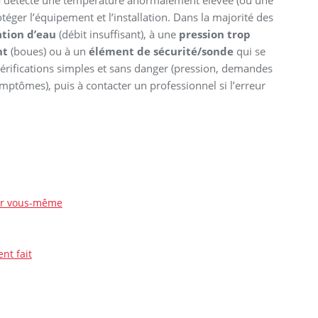
 a détecté une température anormalement élevée (ou une
otéger l’équipement et l’installation. Dans la majorité des
ation d’eau
(débit insuffisant), à une
pression trop
nt
(boues) ou à un
élément de sécurité/sonde
qui se
érifications simples et sans danger (pression, demandes
mptômes), puis à contacter un professionnel si l’erreur
ier vous-même
nt fait