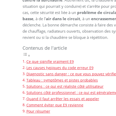
contre la surchauffe
. Autrement dit, la chaudière
situation qui pourrait y conduire) et s’arrête pour pr
cas, cette sécurité est liée à un
problème de circul
basse
, à de l’
air dans le circuit
, à un
encrasseme
déclenche. La bonne démarche consiste à faire des v
de chauffage, radiateurs ouverts, observation des sy
revient ou si la chaudière se bloque à répétition.
Contenus de l'article
Ce que signifie vraiment E9
Les causes typiques du code erreur E9
Diagnostic sans danger : ce que vous pouvez vérif
Tableau : symptômes et pistes probables
Solutions : ce qui est réaliste côté utilisateur
Solutions côté professionnel : ce qui est généraleme
Quand il faut arrêter les essais et appeler
Comment éviter que E9 revienne
Pour résumer