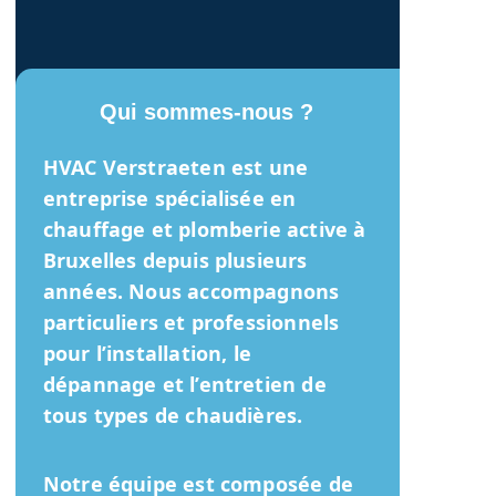
Qui sommes-nous ?
HVAC Verstraeten
est une
entreprise spécialisée en
chauffage et plomberie active à
Bruxelles depuis plusieurs
années. Nous accompagnons
particuliers et professionnels
pour l’installation, le
dépannage et l’entretien de
tous types de chaudières.
Notre équipe est composée de