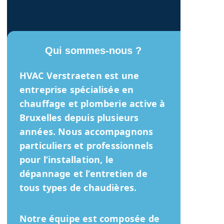
Qui sommes-nous ?
HVAC Verstraeten
est une
entreprise spécialisée en
chauffage et plomberie active à
Bruxelles depuis plusieurs
années. Nous accompagnons
particuliers et professionnels
pour l’installation, le
dépannage et l’entretien de
tous types de chaudières.
Notre équipe est composée de