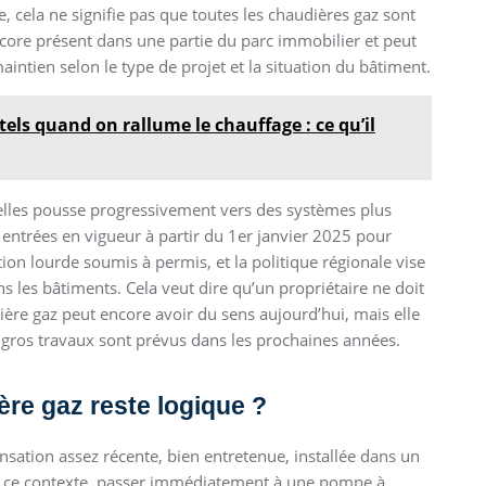
, cela ne signifie pas que toutes les chaudières gaz sont
encore présent dans une partie du parc immobilier et peut
ntien selon le type de projet et la situation du bâtiment.
ls quand on rallume le chauffage : ce qu’il
uxelles pousse progressivement vers des systèmes plus
 entrées en vigueur à partir du 1er janvier 2025 pour
ion lourde soumis à permis, et la politique régionale vise
ns les bâtiments. Cela veut dire qu’un propriétaire ne doit
re gaz peut encore avoir du sens aujourd’hui, mais elle
de gros travaux sont prévus dans les prochaines années.
re gaz reste logique ?
nsation assez récente, bien entretenue, installée dans un
ans ce contexte, passer immédiatement à une pompe à