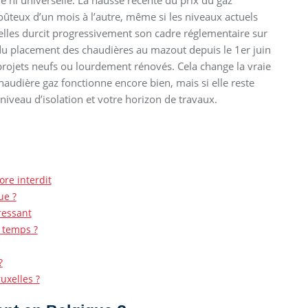
e ni universelle. La hausse récente du prix du gaz
oûteux d’un mois à l’autre, même si les niveaux actuels
uxelles durcit progressivement son cadre réglementaire sur
 du placement des chaudières au mazout depuis le 1er juin
 projets neufs ou lourdement rénovés. Cela change la vraie
 chaudière gaz fonctionne encore bien, mais si elle reste
niveau d’isolation et votre horizon de travaux.
ore interdit
ue ?
ressant
 temps ?
?
uxelles ?