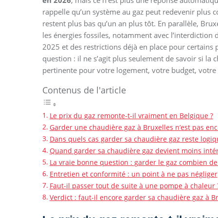
en 2026
, mais ce n’est plus une réponse automatiqu
rappelle qu’un système au gaz peut redevenir plus c
restent plus bas qu’un an plus tôt. En parallèle, Br
les énergies fossiles, notamment avec l’interdiction
2025 et des restrictions déjà en place pour certains
question : il ne s’agit plus seulement de savoir si la
pertinente pour votre logement, votre budget, votre 
Contenus de l'article
Le prix du gaz remonte-t-il vraiment en Belgique ?
Garder une chaudière gaz à Bruxelles n’est pas enc
Dans quels cas garder sa chaudière gaz reste logiq
Quand garder sa chaudière gaz devient moins inté
La vraie bonne question : garder le gaz combien de
Entretien et conformité : un point à ne pas négliger
Faut-il passer tout de suite à une pompe à chaleur 
Verdict : faut-il encore garder sa chaudière gaz à Br