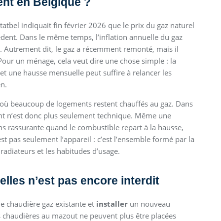
ent en Belgique ?
Statbel indiquait fin février 2026 que le prix du gaz naturel
dent. Dans le même temps, l’inflation annuelle du gaz
25. Autrement dit, le gaz a récemment remonté, mais il
Pour un ménage, cela veut dire une chose simple : la
 et une hausse mensuelle peut suffire à relancer les
en.
s, où beaucoup de logements restent chauffés au gaz. Dans
ent n’est donc plus seulement technique. Même une
s rassurante quand le combustible repart à la hausse,
t pas seulement l’appareil : c’est l’ensemble formé par la
 radiateurs et les habitudes d’usage.
lles n’est pas encore interdit
e chaudière gaz existante et
installer
un nouveau
es chaudières au mazout ne peuvent plus être placées