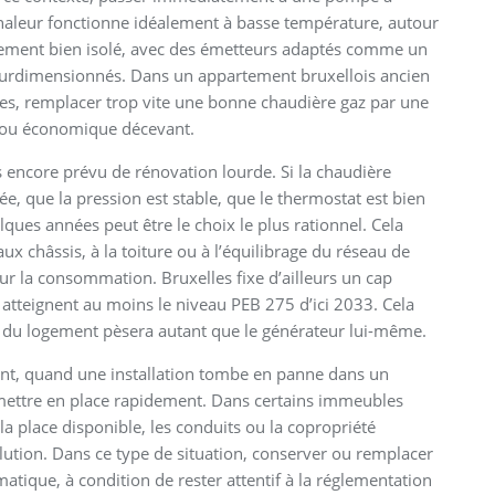
chaleur fonctionne idéalement à basse température, autour
logement bien isolé, avec des émetteurs adaptés comme un
surdimensionnés. Dans un appartement bruxellois ancien
tes, remplacer trop vite une bonne chaudière gaz par une
 ou économique décevant.
 encore prévu de rénovation lourde. Si la chaudière
e, que la pression est stable, que le thermostat est bien
lques années peut être le choix le plus rationnel. Cela
ux châssis, à la toiture ou à l’équilibrage du réseau de
ur la consommation. Bruxelles fixe d’ailleurs un cap
s atteignent au moins le niveau PEB 275 d’ici 2033. Cela
 du logement pèsera autant que le générateur lui-même.
int, quand une installation tombe en panne dans un
à mettre en place rapidement. Dans certains immeubles
 la place disponible, les conduits ou la copropriété
ution. Dans ce type de situation, conserver ou remplacer
atique, à condition de rester attentif à la réglementation