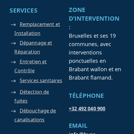
ZONE
SERVICES
D’INTERVENTION
Remplacement et
:
Installation
Bruxelles et ses 19
Dépannage et
communes, avec
Réparation
interventions
ponctuelles en
Entretien et
Brabant wallon et en
Contrôle
Brabant flamand.
Services sanitaires
Détection de
TÉLÉPHONE
fuites
+32 492 040 900
Débouchage de
canalisations
EMAIL