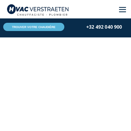
Skip
Aller
to
à
Content
la
+32 492 040 900
navigation
TROUVER VOTRE CHAUDIÈRE
Hvac Verstraeten
Jan 19, 2025
Conseils
Chauffage