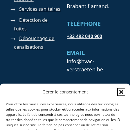
Brabant flamand.
Services sanitaires
Détection de
TÉLÉPHONE
fuites
+32 492 040 900
Débouchage de
canalisations
EMAIL
info@hvac-
verstraeten.be
INFOS SOCIÉTÉ
Gérer le consentement
HVAC Verstraeten
Pour offrir les meilleures expériences, nous utilisons des technologies
Numéro : 1011.327.938
telles que les cookies pour stocker et/ou accéder aux informations des
Numéro TVA : BE 1011
appareils. Le fait de consentir à ces technologies nous permettra de
traiter des données telles que le comportement de navigation ou les ID
327 938
uniques sur ce site. Le fait de ne pas consentir ou de retirer son