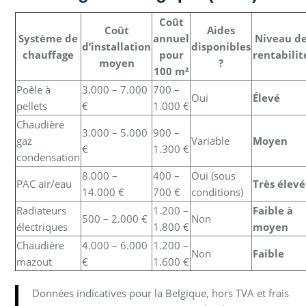
Coût
Coût
Aides
Système de
annuel
Niveau d
d’installation
disponibles
chauffage
pour
rentabilit
moyen
?
100 m²
Poêle à
3.000 – 7.000
700 –
Oui
Élevé
pellets
€
1.000 €
Chaudière
3.000 – 5.000
900 –
gaz
Variable
Moyen
€
1.300 €
condensation
8.000 –
400 –
Oui (sous
PAC air/eau
Très élevé
14.000 €
700 €
conditions)
Radiateurs
1.200 –
Faible à
500 – 2.000 €
Non
électriques
1.800 €
moyen
Chaudière
4.000 – 6.000
1.200 –
Non
Faible
mazout
€
1.600 €
Données indicatives pour la Belgique, hors TVA et frais